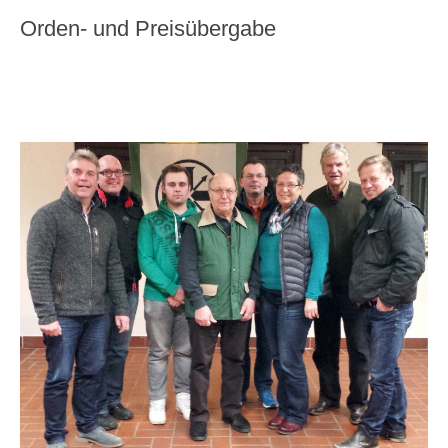
Orden- und Preisübergabe
Ergebnisdienst Bezirk Wied e.V.
Hallenvermietung