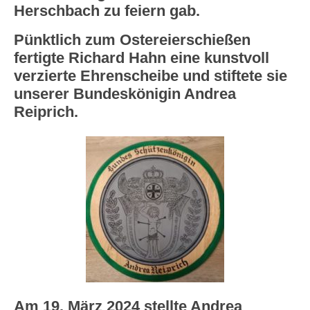
Herschbach zu feiern gab.
Ergebnisdienst Bezirk Wied e.V.
Pünktlich zum Ostereierschießen
Hallenvermietung
fertigte Richard Hahn eine kunstvoll
verzierte Ehrenscheibe und stiftete sie
unserer Bundeskönigin Andrea
Reiprich.
Am 19. März 2024 stellte Andrea