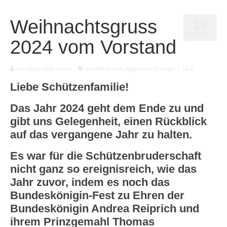
Startseite
Weihnachtsgruss
19
Ansprechpartner
DEZ. 2024
2024 vom Vorstand
Unsere Schützenbruderschaft
Unsere Schützenkönige
von
Klaus-Peter Klein
|
Veröffentlicht in:
Allgemeine Themen
|
0
Liebe Schützenfamilie!
Bildergalerie
Das Jahr 2024 geht dem Ende zu und
Chronik der St. Sebastianus
gibt uns Gelegenheit, einen Rückblick
Schützenbruderschaft Waldbreitbach e.V.
auf das vergangene Jahr zu halten.
Sportschützen
Es war für die Schützenbruderschaft
Termine 2026
nicht ganz so ereignisreich, wie das
Jahr zuvor, indem es noch das
Vorstand
Bundeskönigin-Fest zu Ehren der
Links
Bundeskönigin Andrea Reiprich und
ihrem Prinzgemahl Thomas
Ergebnisdienst Bezirk Wied e.V.