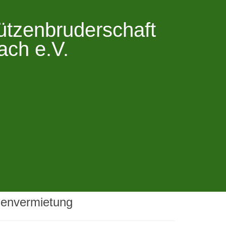
ützenbruderschaft
ach e.V.
lenvermietung