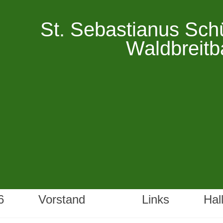
St. Sebastianus Sch
Waldbreitb
6
Vorstand
Links
Hal