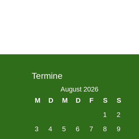
Termine
August 2026
M
D
M
D
F
S
S
1
2
3
4
5
6
7
8
9