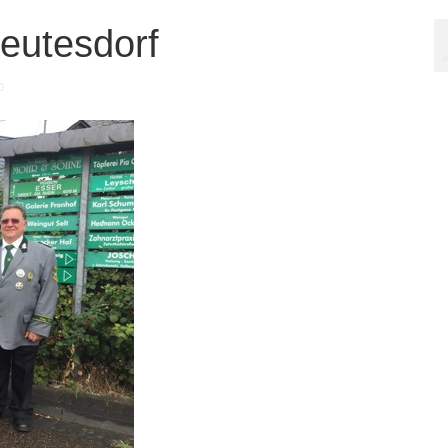
eutesdorf
A
0