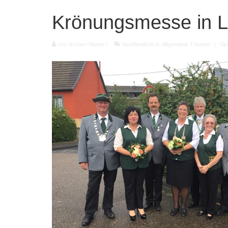
Krönungsmesse in L
von
Norbert Weber
|
Veröffentlicht in:
Allgemeine Themen
|