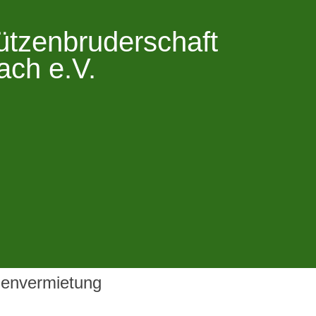
ützenbruderschaft
ach e.V.
lenvermietung