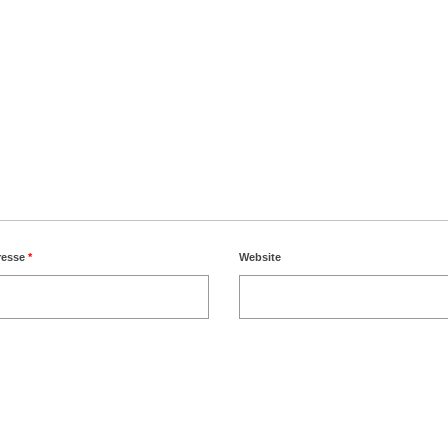
resse
*
Website