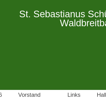
St. Sebastianus Sch
Waldbreitb
6
Vorstand
Links
Hal